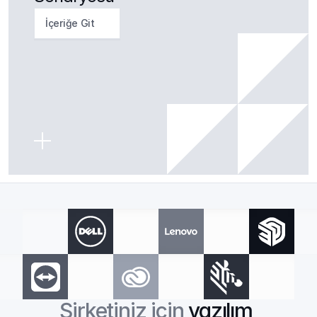
İçeriğe Git
Şirketiniz için 
yazılım 