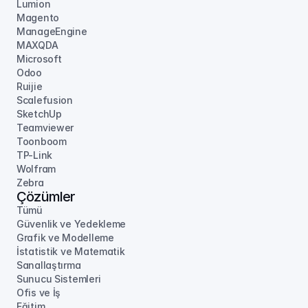
Lumion
Magento
ManageEngine
MAXQDA
Microsoft
Odoo
Ruijie
Scalefusion
SketchUp
Teamviewer
Toonboom
TP-Link
Wolfram
Zebra
Çözümler
Tümü
Güvenlik ve Yedekleme
Grafik ve Modelleme
İstatistik ve Matematik
Sanallaştırma
Sunucu Sistemleri
Ofis ve İş
Eğitim