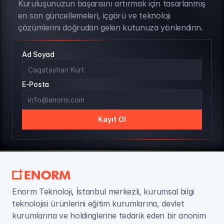
Kuruluşunuzun başarısını artırmak için tasarlanmış 
BÜLTEN ABONELİĞİ
en son güncellemeleri, içgörü ve teknoloji 
çözümlerini doğrudan gelen kutunuza yönlendirin.
Ad Soyad
E-Posta
Kayıt Ol
Enorm Teknoloji, İstanbul merkezli, kurumsal bilgi 
teknolojisi ürünlerini eğitim kurumlarına, devlet 
kurumlarına ve holdinglerine tedarik eden bir anonim 