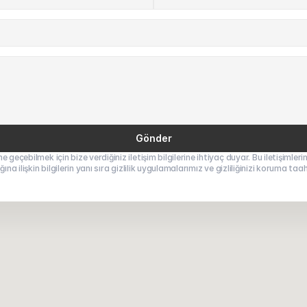
Gönder
geçebilmek için bize verdiğiniz iletişim bilgilerine ihtiyaç duyar. Bu iletişimlerin
ına ilişkin bilgilerin yanı sıra gizlilik uygulamalarımız ve gizliliğinizi koruma ta