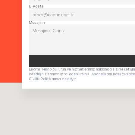
E-Posta
Mesajınız
Enorm Teknoloji, ürün ve hizmetlerimiz hakkında sizinle iletişime 
istediğiniz zaman iptal edebilirsiniz. Abonelikten nasıl çıkılacağ
Gizlilik Politikamızı inceleyin.