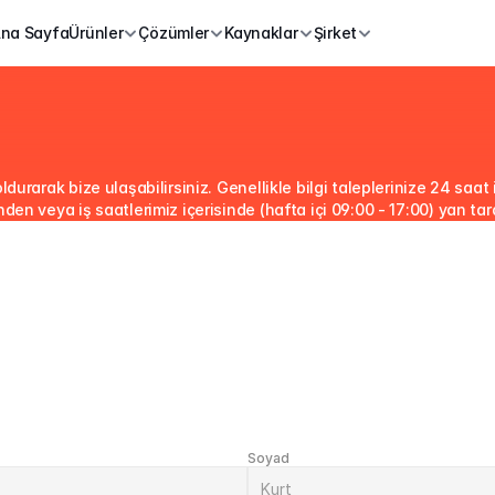
na Sayfa
Ürünler
Çözümler
Kaynaklar
Şirket
urarak bize ulaşabilirsiniz. Genellikle bilgi taleplerinize 24 saat i
en veya iş saatlerimiz içerisinde (hafta içi 09:00 - 17:00) yan ta
Soyad