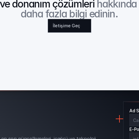
ve donanım çözümleri
 hakkında
daha fazla bilgi edinin.
İletişime Geç
Ad 
E-P
en son güncellemeleri, içgörü ve teknoloji 