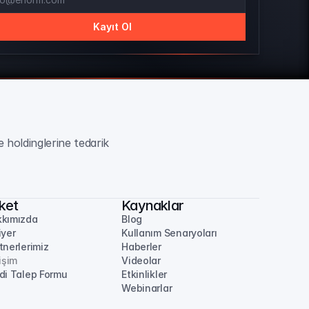
Kayıt Ol
 holdinglerine tedarik 
rket
Kaynaklar
kımızda
Blog
iyer
Kullanım Senaryoları
tnerlerimiz
Haberler
tişim
Videolar
di Talep Formu
Etkinlikler
Webinarlar