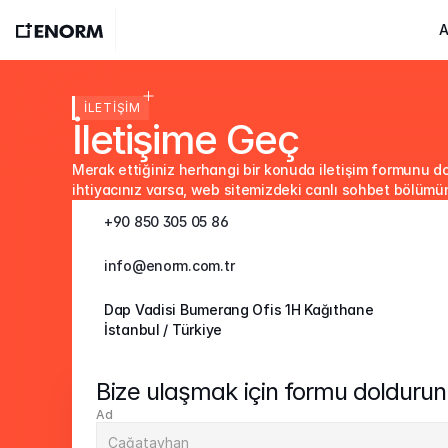
A
İLETİŞİM
İletişime Geç
Merak ettiğiniz herhangi bir konuda iletişim formunu dold
ihtiyacınız varsa, web sitemizdeki canlı sohbet bölümünd
+90 850 305 05 86
info@enorm.com.tr
Dap Vadisi Bumerang Ofis 1H Kağıthane
İstanbul / Türkiye
Bize ulaşmak için formu doldurun
Ad