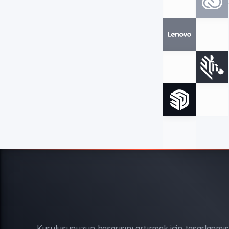
Kuruluşunuzun başarısını artırmak için tasarlanmış 