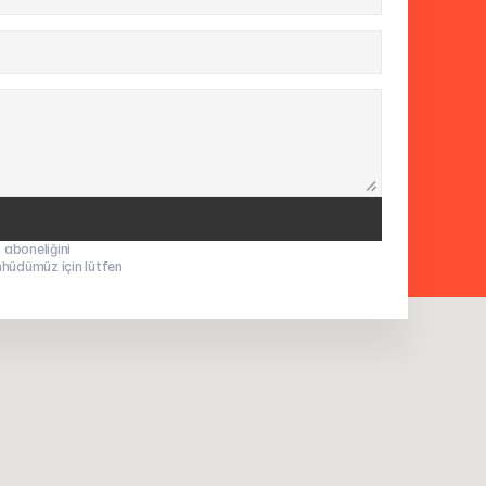
 aboneliğini 
ahhüdümüz için lütfen 