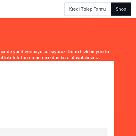
Kredi Talep Formu
Shop
çinde yanıt vermeye çalışıyoruz. Daha hızlı bir yanıta 
raftaki telefon numaramızdan bize ulaşabilirsiniz.