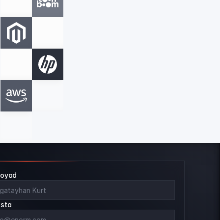
 
Soyad
osta