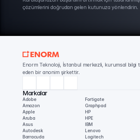
çözümlerini doğrudan gelen kutunuza yönlendirin.
BÜLTEN ABONELİĞİ
Enorm Teknoloji, İstanbul merkezli, kurumsal bilgi t
eden bir anonim şirkettir.
Markalar
Adobe
Fortigate
Amazon
Graphpad
Apple
HP
Aruba
HPE
Asus
IBM
Autodesk
Lenovo
Barracuda
Logitech