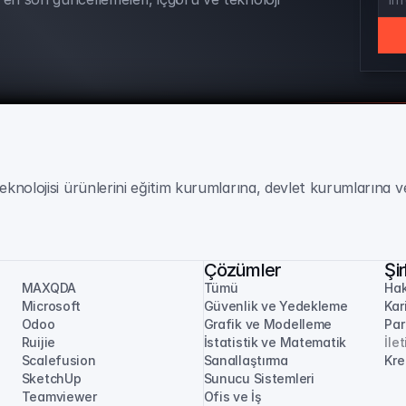
eknolojisi ürünlerini eğitim kurumlarına, devlet kurumlarına ve
Çözümler
Şi
MAXQDA
Tümü
Hak
Microsoft
Güvenlik ve Yedekleme
Kar
Odoo
Grafik ve Modelleme
Par
Ruijie
İstatistik ve Matematik
İle
Scalefusion
Sanallaştırma
Kre
SketchUp
Sunucu Sistemleri
Teamviewer
Ofis ve İş