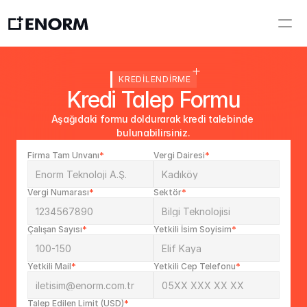
KREDİLENDİRME
Kredi Talep Formu
Aşağıdaki formu doldurarak kredi talebinde 
bulunabilirsiniz.
Firma Tam Ünvanı
*
Vergi Dairesi
*
Vergi Numarası
*
Sektör
*
Çalışan Sayısı
*
Yetkili İsim Soyisim
*
Yetkili Mail
*
Yetkili Cep Telefonu
*
Talep Edilen Limit (USD)
*