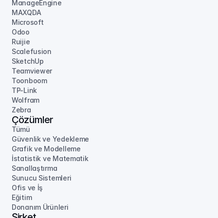
ManageEngine
MAXQDA
Microsoft
Odoo
Ruijie
Scalefusion
SketchUp
Teamviewer
Toonboom
TP-Link
Wolfram
Zebra
Çözümler
Tümü
Güvenlik ve Yedekleme
Grafik ve Modelleme
İstatistik ve Matematik
Sanallaştırma
Sunucu Sistemleri
Ofis ve İş
Eğitim
Donanım Ürünleri
Şirket