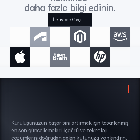
daha fazla bilgi edinin.
İletişime Geç
Kuruluşunuzun başarısını artırmak için tasarlanmış 
BÜLTEN ABONELİĞİ
en son güncellemeleri, içgörü ve teknoloji 
çözümlerini doğrudan gelen kutunuza yönlendirin.