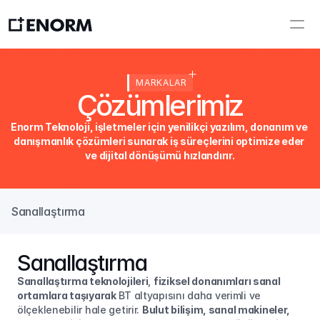
MARKALAR
Çözümlerimiz
Enorm Teknoloji, işletmeler için yenilikçi yazılım, donanım ve 
danışmanlık çözümleri sunarak iş süreçlerini optimize eder 
ve dijital dönüşümü hızlandırır.
Sanallaştırma
Sanallaştırma
Sanallaştırma teknolojileri
, 
fiziksel donanımları sanal 
ortamlara taşıyarak
 BT altyapısını daha verimli ve 
ölçeklenebilir hale getirir. 
Bulut bilişim, sanal makineler, 