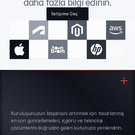
daha fazla bilgi edinin.
İletişime Geç
Kuruluşunuzun başarısını artırmak için tasarlanmış 
BÜLTEN ABONELİĞİ
en son güncellemeleri, içgörü ve teknoloji 
çözümlerini doğrudan gelen kutunuza yönlendirin.