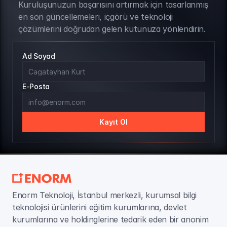
Kuruluşunuzun başarısını artırmak için tasarlanmış 
BÜLTEN ABONELİĞİ
en son güncellemeleri, içgörü ve teknoloji 
çözümlerini doğrudan gelen kutunuza yönlendirin.
Ad Soyad
E-Posta
Kayıt Ol
Enorm Teknoloji, İstanbul merkezli, kurumsal bilgi 
teknolojisi ürünlerini eğitim kurumlarına, devlet 
kurumlarına ve holdinglerine tedarik eden bir anonim 