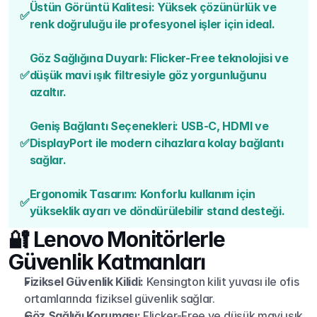
Üstün Görüntü Kalitesi: Yüksek çözünürlük ve 
✅
renk doğruluğu ile profesyonel işler için ideal.
Göz Sağlığına Duyarlı: Flicker-Free teknolojisi ve 
✅
düşük mavi ışık filtresiyle göz yorgunluğunu 
azaltır.
Geniş Bağlantı Seçenekleri: USB-C, HDMI ve 
✅
DisplayPort ile modern cihazlara kolay bağlantı 
sağlar.
Ergonomik Tasarım: Konforlu kullanım için 
✅
yükseklik ayarı ve döndürülebilir stand desteği.
🔐 Lenovo Monitörlerle 
Güvenlik Katmanları
Fiziksel Güvenlik Kilidi:
 Kensington kilit yuvası ile ofis 
ortamlarında fiziksel güvenlik sağlar.
Göz Sağlığı Koruması:
 Flicker-Free ve düşük mavi ışık 