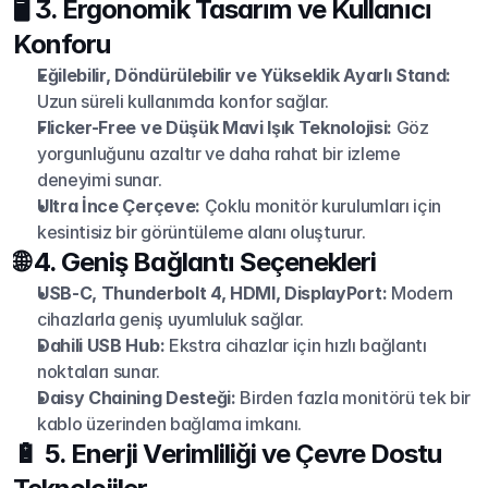
🖥️ 3. Ergonomik Tasarım ve Kullanıcı 
Konforu
Eğilebilir, Döndürülebilir ve Yükseklik Ayarlı Stand:
Uzun süreli kullanımda konfor sağlar.
Flicker-Free ve Düşük Mavi Işık Teknolojisi:
 Göz 
yorgunluğunu azaltır ve daha rahat bir izleme 
deneyimi sunar.
Ultra İnce Çerçeve:
 Çoklu monitör kurulumları için 
kesintisiz bir görüntüleme alanı oluşturur.
🌐 4. Geniş Bağlantı Seçenekleri
USB-C, Thunderbolt 4, HDMI, DisplayPort:
 Modern 
cihazlarla geniş uyumluluk sağlar.
Dahili USB Hub:
 Ekstra cihazlar için hızlı bağlantı 
noktaları sunar.
Daisy Chaining Desteği:
 Birden fazla monitörü tek bir 
kablo üzerinden bağlama imkanı.
🔋 5. Enerji Verimliliği ve Çevre Dostu 