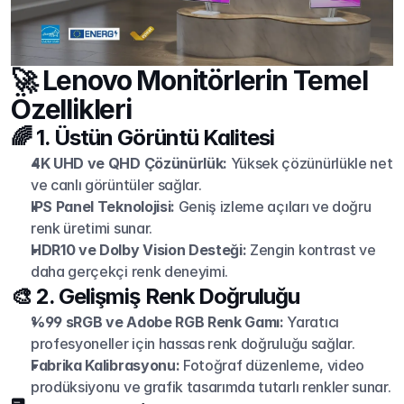
🚀 Lenovo Monitörlerin Temel 
Özellikleri
🌈 1. Üstün Görüntü Kalitesi
4K UHD ve QHD Çözünürlük:
 Yüksek çözünürlükle net 
ve canlı görüntüler sağlar.
IPS Panel Teknolojisi:
 Geniş izleme açıları ve doğru 
renk üretimi sunar.
HDR10 ve Dolby Vision Desteği:
 Zengin kontrast ve 
daha gerçekçi renk deneyimi.
🎨 2. Gelişmiş Renk Doğruluğu
%99 sRGB ve Adobe RGB Renk Gamı:
 Yaratıcı 
profesyoneller için hassas renk doğruluğu sağlar.
Fabrika Kalibrasyonu:
 Fotoğraf düzenleme, video 
prodüksiyonu ve grafik tasarımda tutarlı renkler sunar.