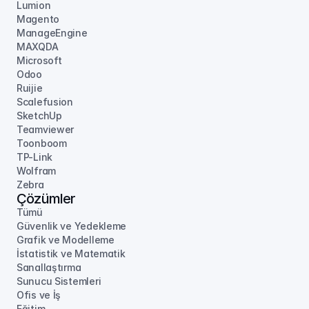
Lumion
Magento
ManageEngine
MAXQDA
Microsoft
Odoo
Ruijie
Scalefusion
SketchUp
Teamviewer
Toonboom
TP-Link
Wolfram
Zebra
Çözümler
Tümü
Güvenlik ve Yedekleme
Grafik ve Modelleme
İstatistik ve Matematik
Sanallaştırma
Sunucu Sistemleri
Ofis ve İş
Eğitim