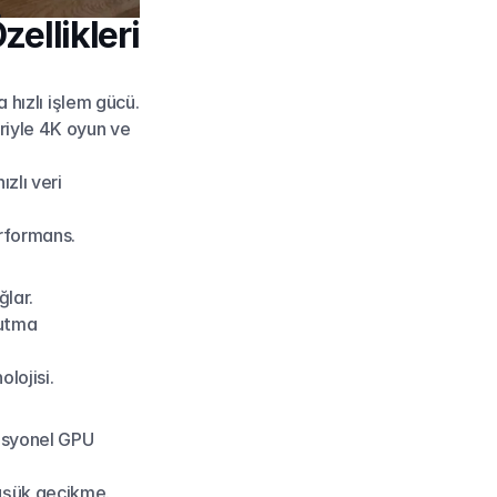
ellikleri
a hızlı işlem gücü.
iyle 4K oyun ve 
lı veri 
rformans.
ğlar.
utma 
lojisi.
esyonel GPU 
düşük gecikme.