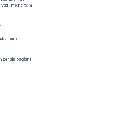
yazılımlarla tam 
.
maksimum 
n zengin bağlantı 