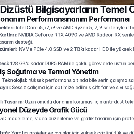
Dizüstü Bilgisayarların Temel Öz
n Donanım Performansınanım Performansı
ekleri:
 Intel Core i5, i7, i9 ve AMD Ryzen 5, 7, 9 serileriyle ultr
artları:
 NVIDIA GeForce RTX 4090 ve AMD Radeon RX seriler
asarım desteği.
ümleri:
 NVMe PCIe 4.0 SSD ve 2 TB’a kadar HDD ile yüksek hız
tesi:
 128 GB’a kadar DDR5 RAM ile çoklu görevlerde üstün pe
miş Soğutma ve Termal Yönetim
Teknolojisi:
 Yüksek performans altında bile serin çalışma sa
aynı:
 Sessiz çalışma için optimize edilmiş çift fan ve sıvı soğ
ı Tasarım:
 Uzun ömürlü donanım koruması için anti-dust tekno
syonel Düzeyde Grafik Gücü
 3D modelleme, video düzenleme ve grafik tasarım için prof
teği:
 Yaratıcı projeler ve oyunlar için yüksek çözünürlük ve 