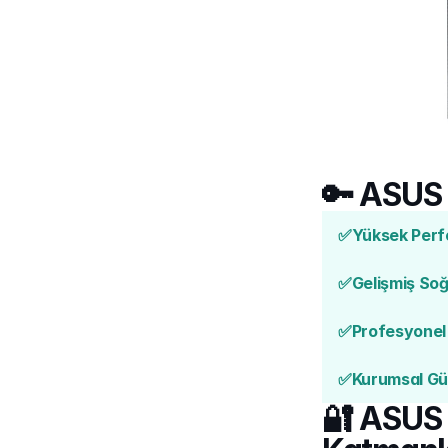
🔑 ASUS 
✅
Yüksek Perfo
✅
Gelişmiş Soğ
✅
Profesyonel 
✅
Kurumsal Güv
🔐 ASUS 