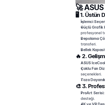
🚀 ASUS 
🖥️ 1. Üstü
İşlemci Seçen
Güçlü Grafik K
profesyonel t
Depolama Çöz
transferi.
Bellek Kapasi
🔥 2. Geliş
ASUS IceCool 
Çoklu Fan Diz
seçenekleri.
Toza Dayanıkl
🎨 3. Profe
ProArt Serisi:
desteği.
4K ve VR Des