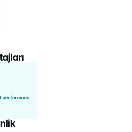
ajları
el performans.
lik 