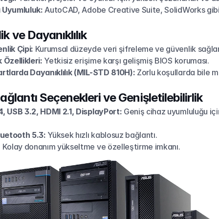
ı Uyumluluk:
 AutoCAD, Adobe Creative Suite, SolidWorks gibi 
ik ve Dayanıklılık
lik Çipi:
 Kurumsal düzeyde veri şifreleme ve güvenlik sağlar
Özellikleri:
 Yetkisiz erişime karşı gelişmiş BIOS koruması.
rtlarda Dayanıklılık (MIL-STD 810H):
 Zorlu koşullarda bile 
Bağlantı Seçenekleri ve Genişletilebilirlik
, USB 3.2, HDMI 2.1, DisplayPort:
 Geniş cihaz uyumluluğu içi
luetooth 5.3:
 Yüksek hızlı kablosuz bağlantı.
:
 Kolay donanım yükseltme ve özelleştirme imkanı.