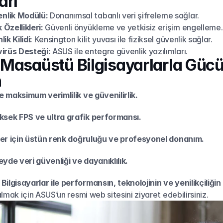
arı
nlik Modülü:
 Donanımsal tabanlı veri şifreleme sağlar.
Özellikleri:
 Güvenli önyükleme ve yetkisiz erişim engelleme.
ik Kilidi:
 Kensington kilit yuvası ile fiziksel güvenlik sağlar.
virüs Desteği:
 ASUS ile entegre güvenlik yazılımları.
Masaüstü Bilgisayarlarla Gücü
n
e maksimum verimlilik ve güvenilirlik.
sek FPS ve ultra grafik performansı.
eler için üstün renk doğruluğu ve profesyonel donanım.
de veri güvenliği ve dayanıklılık.
lgisayarlar ile performansın, teknolojinin ve yenilikçiliğin 
almak için ASUS’un resmi web sitesini ziyaret edebilirsiniz.