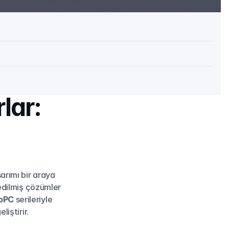
ar: 
arımı bir araya 
edilmiş çözümler 
oPC
 serileriyle 
liştirir.