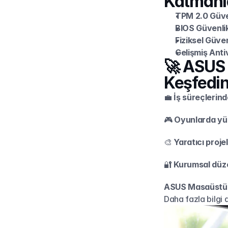
Katmanl
TPM 2.0 Güve
BIOS Güvenlik 
Fiziksel Güvenl
Gelişmiş Anti
🚀 ASUS 
Keşfedi
💼 
İş süreçlerind
🎮 
Oyunlarda yük
🎨 
Yaratıcı proj
🔐 
Kurumsal düzey
ASUS Masaüstü Bi
Daha fazla bilgi 