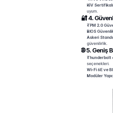
ISV Sertifikal
uyum.
🔐 4. Güvenl
TPM 2.0 Güven
BIOS Güvenlik 
Askeri Standa
güvenilirlik.
🌐 5. Geniş 
Thunderbolt 4
seçenekleri.
Wi-Fi 6E ve B
Modüler Yapı