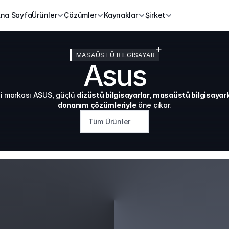
na Sayfa
Ürünler
Çözümler
Kaynaklar
Şirket
MASAÜSTÜ BİLGİSAYAR
Asus
ji markası ASUS, güçlü 
dizüstü bilgisayarlar, masaüstü bilgisayarla
donanım çözümleriyle
 öne çıkar.
Tüm Ürünler