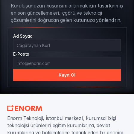
Kuruluşunuzun başarısını artırmak için tasarlanmış 
BÜLTEN ABONELİĞİ
en son güncellemeleri, içgörü ve teknoloji 
çözümlerini doğrudan gelen kutunuza yönlendirin.
Ad Soyad
E-Posta
Kayıt Ol
Enorm Teknoloji, İstanbul merkezli, kurumsal bilgi 
teknolojisi ürünlerini eğitim kurumlarına, devlet 
kurumlarına ve holdinglerine tedarik eden bir anonim 