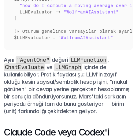
"how do I compute a moving average over ir
LLMEvaluator
 -> 
"WolframAIAssistant"
]
(
* 
Oturum 
genelinde 
varsayılan 
olarak 
ayarla
$LLMEvaluator
 = 
"WolframAIAssistant"
Aynı 
"AgentOne"
 değeri 
LLMFunction
, 
ChatEvaluate
 ve 
LLMGraph
 içinde de 
kullanılabiliyor. Pratik faydası şu: LLM'in zayıf 
olduğu kesin sayısal/sembolik hesap işini, "makul 
görünen" bir cevap yerine gerçekten hesaplanmış 
bir sonuçla döndürüyorsunuz. Mars'taki sarkacın 
periyodu örneği tam da bunu gösteriyor — birim 
(unit) farkındalığı çekirdekten geliyor.
Claude Code veya Codex'i 