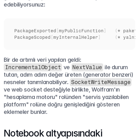
edebiliyorsunuz:
PackageExported
[
myPublicFunction
]
(
* 
paket
PackageScoped
[
myInternalHelper
]
(
* 
yalnı
Bir de artımlı veri yapıları geldi: 
IncrementalObject
 ve 
NextValue
 ile durum 
tutan, adım adım değer üreten (generator benzeri) 
nesneler tanımlanabiliyor. 
SocketWriteMessage
ve web socket desteğiyle birlikte, Wolfram'ın 
"hesaplama motoru" rolünden "servis yazılabilen 
platform" rolüne doğru genişlediğini gösteren 
eklemeler bunlar.
Notebook altyapısındaki 