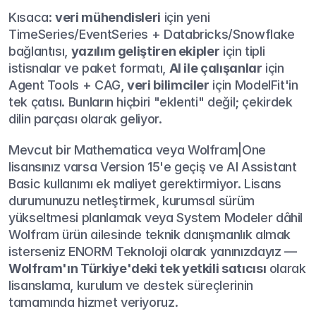
Kısaca: 
veri mühendisleri
 için yeni 
TimeSeries/EventSeries + Databricks/Snowflake 
bağlantısı, 
yazılım geliştiren ekipler
 için tipli 
istisnalar ve paket formatı, 
AI ile çalışanlar
 için 
Agent Tools + CAG, 
veri bilimciler
 için ModelFit'in 
tek çatısı. Bunların hiçbiri "eklenti" değil; çekirdek 
dilin parçası olarak geliyor.
Mevcut bir Mathematica veya Wolfram|One 
lisansınız varsa Version 15'e geçiş ve AI Assistant 
Basic kullanımı ek maliyet gerektirmiyor. Lisans 
durumunuzu netleştirmek, kurumsal sürüm 
yükseltmesi planlamak veya System Modeler dâhil 
Wolfram ürün ailesinde teknik danışmanlık almak 
isterseniz ENORM Teknoloji olarak yanınızdayız — 
Wolfram'ın Türkiye'deki tek yetkili satıcısı
 olarak 
lisanslama, kurulum ve destek süreçlerinin 
tamamında hizmet veriyoruz.