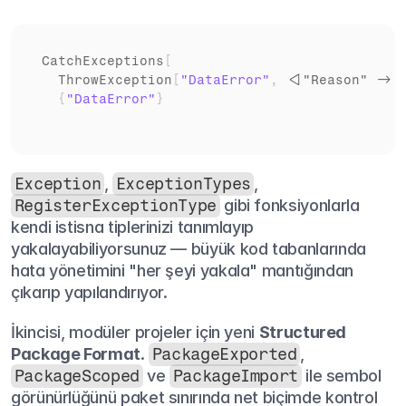
CatchExceptions
[
ThrowException
[
"DataError"
,
<
|"Reason" -> "
{
"DataError"
}
Exception
, 
ExceptionTypes
, 
RegisterExceptionType
 gibi fonksiyonlarla 
kendi istisna tiplerinizi tanımlayıp 
yakalayabiliyorsunuz — büyük kod tabanlarında 
hata yönetimini "her şeyi yakala" mantığından 
çıkarıp yapılandırıyor.
İkincisi, modüler projeler için yeni 
Structured 
Package Format
. 
PackageExported
, 
PackageScoped
 ve 
PackageImport
 ile sembol 
görünürlüğünü paket sınırında net biçimde kontrol 