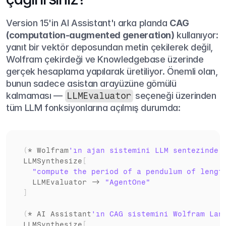
Version 15'in AI Assistant'ı arka planda 
CAG 
(computation-augmented generation)
 kullanıyor: 
yanıt bir vektör deposundan metin çekilerek değil, 
Wolfram çekirdeği ve Knowledgebase üzerinde 
gerçek hesaplama yapılarak üretiliyor. Önemli olan, 
bunun sadece asistan arayüzüne gömülü 
kalmaması — 
LLMEvaluator
 seçeneği üzerinden 
tüm LLM fonksiyonlarına açılmış durumda:
(
* 
Wolfram
LLMSynthesize
[
"compute the period of a pendulum of lengt
LLMEvaluator
 -> 
"AgentOne"
]
(
* 
AI 
Assistant
LLMSynthesize
[