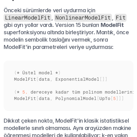
Önceki sürümlerde veri uydurma için 
LinearModelFit
, 
NonlinearModelFit
, 
Fit
gibi ayrı yollar vardı. Version 15 bunları 
ModelFit
superfonksiyonu altında birleştiriyor. Mantık, önce 
modelin sembolik taslağını vermek, sonra 
ModelFit'in parametreleri veriye uydurması:
(
* 
Üstel 
model
 *
)
ModelFit
[
data
,
ExponentialModel
[
]
]
(
* 
5.
dereceye 
kadar 
tüm 
polinom 
modellerini
ModelFit
[
data
,
PolynomialModel
[
UpTo
[
5
]
]
]
Dikkat çeken nokta, ModelFit'in klasik istatistiksel 
modellerle sınırlı olmaması. Aynı arayüzden makine 
öğrenmesi modelleri de kullanılabiliyor: k-en yakın 