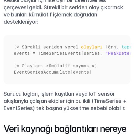
Kesikli olaylar için ise ayrı bir 
EventSeries
çerçevesi geldi. Sürekli bir seriden olay çıkarmak 
ve bunları kümülatif işlemek doğrudan 
destekleniyor:
(
* 
Sürekli 
seriden 
yerel 
olayları
(
örn
. 
tepe
events
 = 
TimeSeriesEvents
[
series
,
"PeakDetec
(
* 
Olayları 
kümülatif 
saymak
 *
)
EventSeriesAccumulate
[
events
]
Sunucu logları, işlem kayıtları veya IoT sensör 
akışlarıyla çalışan ekipler için bu ikili (TimeSeries + 
EventSeries) tek başına yükseltme sebebi olabilir.
Veri kaynağı bağlantıları nereye 