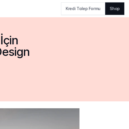
Kredi Talep Formu
Shop
çin 
esign 
ı