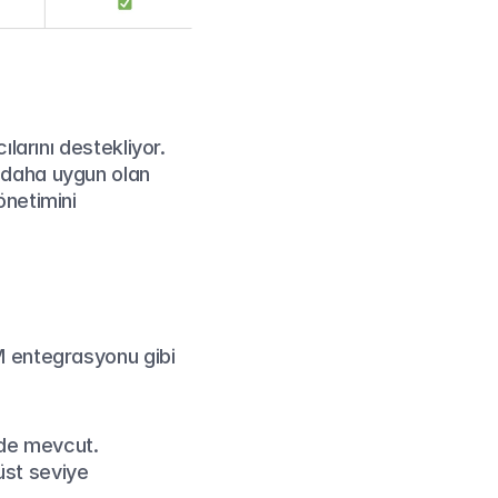
larını destekliyor. 
 sürümleri, kurumlar için daha uygun olan 
netimini 
 entegrasyonu gibi 
nde mevcut.
st seviye 