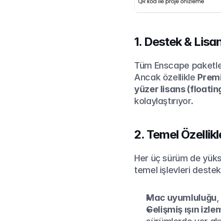
1. Destek & Lis
Tüm Enscape paketleri,
Ancak özellikle 
Premi
yüzer lisans (floatin
kolaylaştırıyor.
2. Temel Özellikle
Her üç sürüm de yükse
temel işlevleri destek
Mac uyumluluğu
,
Gelişmiş ışın izle