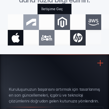
İletişime Geç
Kuruluşunuzun başarısını artırmak için tasarlanmış 
BÜLTEN ABONELİĞİ
en son güncellemeleri, içgörü ve teknoloji 
çözümlerini doğrudan gelen kutunuza yönlendirin.