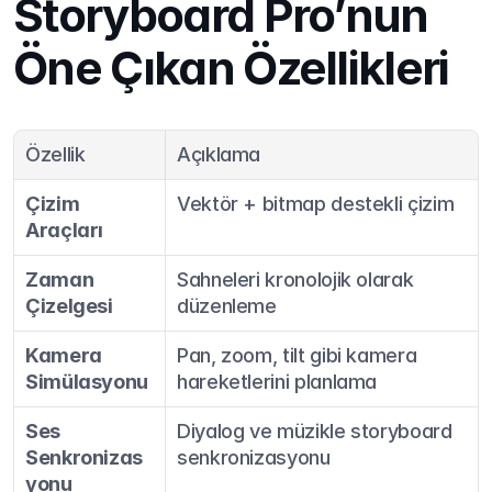
Storyboard Pro’nun 
Öne Çıkan Özellikleri
Özellik
Açıklama
Çizim 
Vektör + bitmap destekli çizim
Araçları
Zaman 
Sahneleri kronolojik olarak 
Çizelgesi
düzenleme
Kamera 
Pan, zoom, tilt gibi kamera 
Simülasyonu
hareketlerini planlama
Ses 
Diyalog ve müzikle storyboard 
Senkronizas
senkronizasyonu
yonu