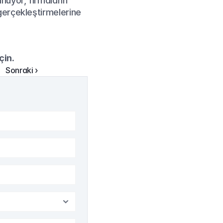
uyor, firmaların 
erçekleştirmelerine 
çin.
Sonraki ›