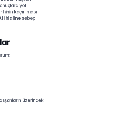
onuçlara yol 
açabiliyor: bir ürünün yanlış paketlenmesi, geç teslim edilmesi veya teslim tarihinin kaçırılması 
) ihlaline
 sebep 
lar
urum:
ışanların üzerindeki 