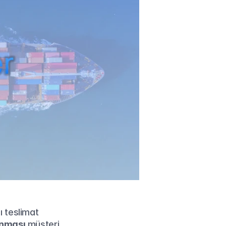
 teslimat 
anması
 müşteri 