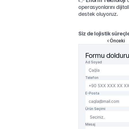
👉 
Enorm Teknoloji
 
operasyonlarını dijit
destek oluyoruz.
Siz de lojistik süreçl
‹ Önceki
Formu doldurun
Ad Soyad
Telefon
E-Posta
Ürün Seçimi
Mesaj