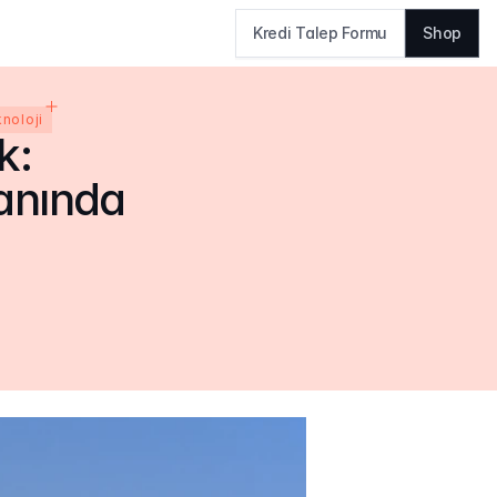
Kredi Talep Formu
Shop
noloji
: 
nında 