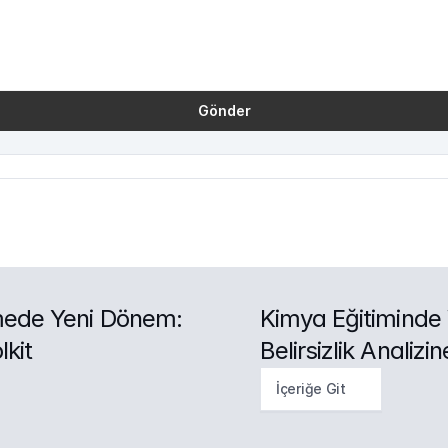
Gönder
mede Yeni Dönem: 
Kimya Eğitiminde 
kit
Belirsizlik Analizi
İçeriğe Git