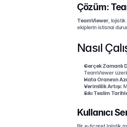
Çözüm: Tea
TeamViewer
, lojist
ekiplerin istisnai du
Nasıl Çalı
Gerçek Zamanlı D
TeamViewer üzerin
Hata Oranının Az
Verimlilik Artışı:
 M
Sıkı Teslim Tarih
Kullanıcı S
Bir e-ticaret lojistik