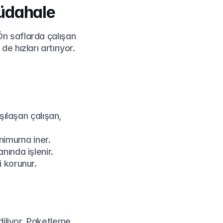
üdahale
n saflarda çalışan 
 hızları artırıyor.
laşan çalışan, 
inimuma iner.
nında işlenir.
i korunur.
iliyor. Paketleme 