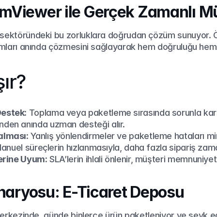
mViewer ile Gerçek Zamanlı M
ik sektöründeki bu zorluklara doğrudan çözüm sunuyor. Ö
rumları anında çözmesini sağlayarak hem doğruluğu hem de
şır?
estek:
 Toplama veya paketleme sırasında sorunla karşı
den anında uzman desteği alır.
alması:
 Yanlış yönlendirmeler ve paketleme hataları m
anuel süreçlerin hızlanmasıyla, daha fazla sipariş zama
lerine Uyum:
 SLA’lerin ihlali önlenir, müşteri memnuniyet
enaryosu: E-Ticaret Deposu
 merkezinde, günde binlerce ürün paketleniyor ve sevk ed