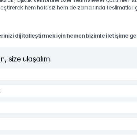
olarak, lojistik sektörüne özel TeamViewer çözümleri sun
alleştirerek hem hatasız hem de zamanında teslimatlar g
erinizi dijitalleştirmek için hemen bizimle iletişime ge
, size ulaşalım.