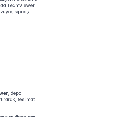
ında TeamViewer 
üyor, sipariş 
wer
, depo 
tırarak, teslimat 