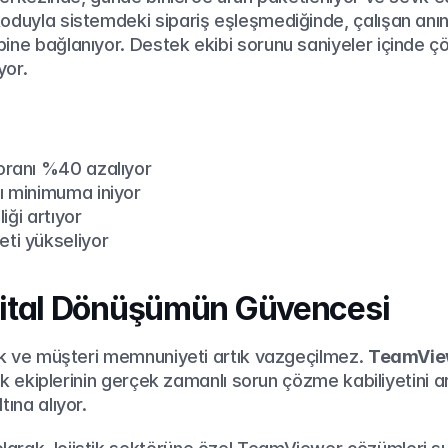
koduyla sistemdeki sipariş eşleşmediğinde, çalışan an
ine bağlanıyor. Destek ekibi sorunu saniyeler içinde çöz
yor.
oranı %40 azalıyor
ı minimuma iniyor
liği artıyor
ti yükseliyor
Dijital Dönüşümün Güvencesi
luk ve müşteri memnuniyeti artık vazgeçilmez. 
TeamVie
stik ekiplerinin gerçek zamanlı sorun çözme kabiliyetini ar
tına alıyor.