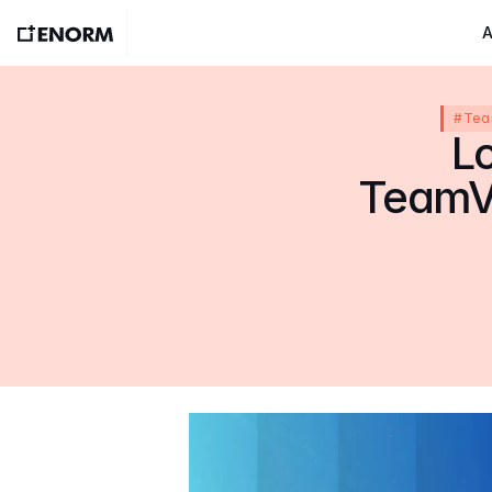
A
#Team
Lo
TeamVi