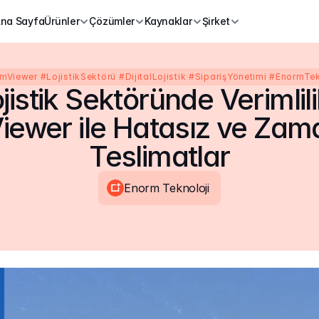
na Sayfa
Ürünler
Çözümler
Kaynaklar
Şirket
Viewer #LojistikSektörü #DijitalLojistik #SiparişYönetimi #EnormTek
jistik Sektöründe Verimlilik
ewer ile Hatasız ve Zama
Teslimatlar
Enorm Teknoloji