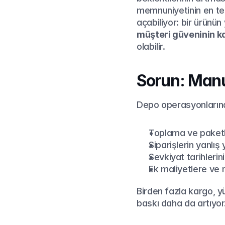
memnuniyetinin en tem
müşteri güveninin 
olabilir.
Sorun: Manu
Depo operasyonlarında
Toplama ve paketl
Siparişlerin yanlış
Sevkiyat tarihlerin
Ek maliyetlere ve m
Birden fazla kargo, y
baskı daha da artıyor