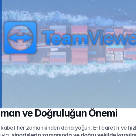
Zaman ve Doğruluğun Önemi
ekabet her zamankinden daha yoğun. E-ticaretin ve hızlı
yla, 
siparişlerin zamanında ve doğru şekilde karşıl