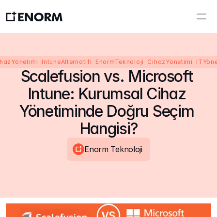
azYönetimi  IntuneAlternatifi  EnormTeknoloji  CihazYönetimi  ITYön
Scalefusion vs. Microsoft 
Intune: Kurumsal Cihaz 
Yönetiminde Doğru Seçim 
Hangisi?
Enorm Teknoloji