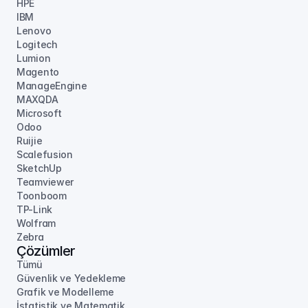
HPE
IBM
Lenovo
Logitech
Lumion
Magento
ManageEngine
MAXQDA
Microsoft
Odoo
Ruijie
Scalefusion
SketchUp
Teamviewer
Toonboom
TP-Link
Wolfram
Zebra
Çözümler
Tümü
Güvenlik ve Yedekleme
Grafik ve Modelleme
İstatistik ve Matematik