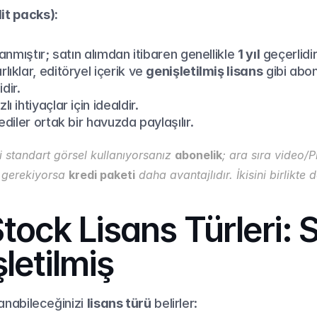
it packs):
lanmıştır; satın alımdan itibaren genellikle 
1 yıl
 geçerlidir
ıklar, editöryel içerik ve 
genişletilmiş lisans
 gibi abo
idir.
 ihtiyaçlar için idealdir.
ediler ortak bir havuzda paylaşılır.
i standart görsel kullanıyorsanız 
abonelik
; ara sıra video/
ı gerekiyorsa 
kredi paketi
 daha avantajlıdır. İkisini birlikte d
ock Lisans Türleri: S
letilmiş
lanabileceğinizi 
lisans türü
 belirler: