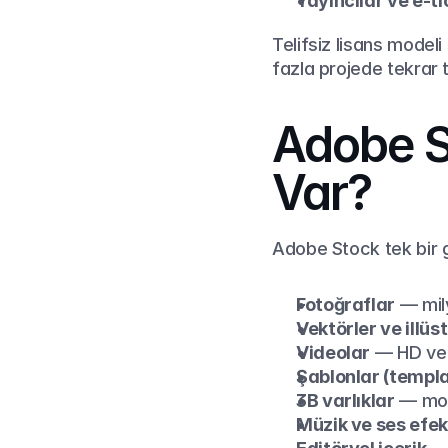
Yayıncılar ve e-t
Telifsiz lisans modeli 
fazla projede tekrar t
Adobe St
Var?
Adobe Stock tek bir gö
Fotoğraflar
 — mil
Vektörler ve illüs
Videolar
 — HD ve 
Şablonlar (templ
3B varlıklar
 — mod
Müzik ve ses efek