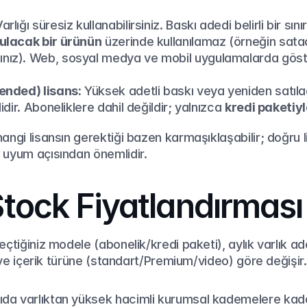
Varlığı süresiz kullanabilirsiniz. Baskı adedi belirli bir sını
ulacak bir ürünün
 üzerinde kullanılamaz (örneğin satac
nız). Web, sosyal medya ve mobil uygulamalarda göster
tended) lisans:
 Yüksek adetli baskı veya yeniden satıla
idir. Aboneliklere dahil değildir; yalnızca 
kredi paketiy
angi lisansın gerektiği bazen karmaşıklaşabilir; doğru
 uyum açısından önemlidir.
tock Fiyatlandırması
çtiğiniz modele (abonelik/kredi paketi), aylık varlık ad
k) ve içerik türüne (standart/Premium/video) göre değişi
ıda varlıktan yüksek hacimli kurumsal kademelere kadar ö