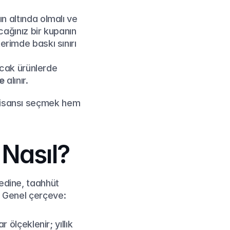
rın altında olmalı ve 
ağınız bir kupanın 
imde baskı sınırı 
cak ürünlerde 
le
 alınır.
 lisansı seçmek hem 
 Nasıl?
edine, taahhüt 
r. Genel çerçeve:
lçeklenir; yıllık 