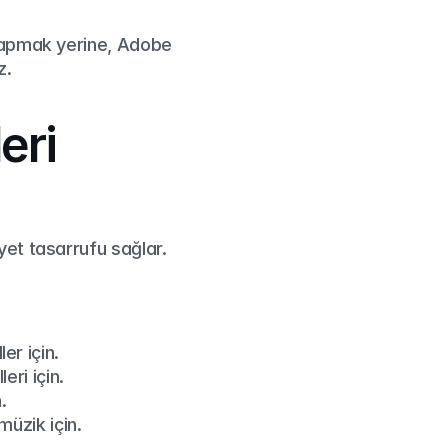
yapmak yerine, Adobe 
z.
ri 
et tasarrufu sağlar. 
er için.
eri için.
.
müzik için.