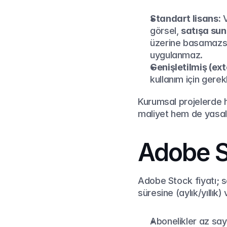
Standart lisans:
 
görsel, 
satışa sun
üzerine basamazsı
uygulanmaz.
Genişletilmiş (ex
kullanım için gerekl
Kurumsal projelerde h
maliyet hem de yasal
Adobe S
Adobe Stock fiyatı; se
süresine (aylık/yıllı
Abonelikler az say