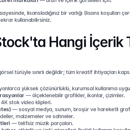
icaret markaları
 — ürün ve içerik görselleri için.
sayesinde, lisansladığınız bir varlığı (lisans koşulları ç
ekrar kullanabilirsiniz.
ock'ta Hangi İçerik T
rsel türüyle sınırlı değildir; tüm kreatif ihtiyaçları kaps
yonlarca yüksek çözünürlüklü, kurumsal kullanıma uygu
trasyonlar
 — ölçeklenebilir grafikler, ikonlar, çizimler.
4K stok video klipleri.
ates)
 — sosyal medya, sunum, broşür ve hareketli grafi
eller, malzemeler ve sahneler.
tleri
 — telifsiz müzik parçaları.