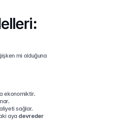
leri: 
eğişken mi olduğuna 
aha ekonomiktir.
nar.
liyeti sağlar.
aki aya 
devreder 