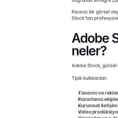
doğrudan entegre çal
Kısaca: bir görsel ve
Stock'tan profesyonel 
Adobe St
neler?
Adobe Stock, görsel i
Tipik kullanıcılar:
Tasarım ve rekla
Pazarlama ekiple
Kurumsal iletişim
Video prodüksiyon