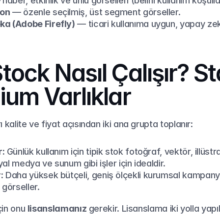
 haber, etkinlik ve ünlü görselleri (belirli kullanım koşulla
yon
 — özenle seçilmiş, üst segment görseller.
ka (Adobe Firefly)
 — ticari kullanıma uygun, yapay zekâ
ock Nasıl Çalışır? St
ium Varlıklar
 kalite ve fiyat açısından iki ana grupta toplanır:
r:
 Günlük kullanım için tipik stok fotoğraf, vektör, illüst
syal medya ve sunum gibi işler için idealdir.
:
 Daha yüksek bütçeli, geniş ölçekli kurumsal kampanyal
 görseller.
çin onu 
lisanslamanız
 gerekir. Lisanslama iki yolla yapılı