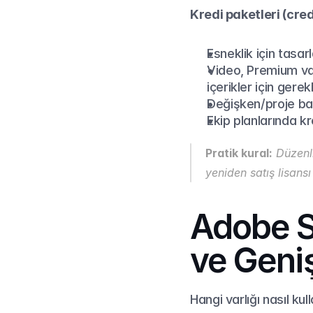
Kredi paketleri (cred
Esneklik için tasar
Video, Premium varl
içerikler için gerekl
Değişken/proje bazlı
Ekip planlarında kr
Pratik kural:
 Düzenl
yeniden satış lisans
Adobe St
ve Geniş
Hangi varlığı nasıl kul