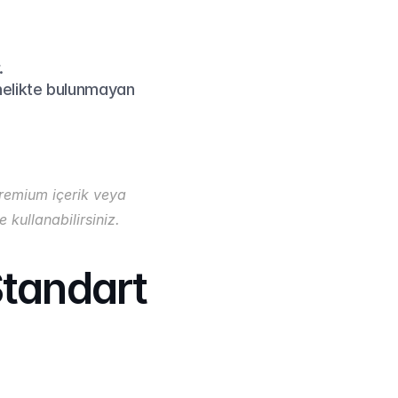
.
nelikte bulunmayan 
Premium içerik veya 
e kullanabilirsiniz.
tandart 