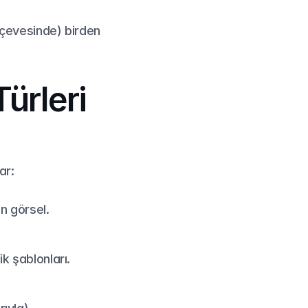
erçevesinde) birden 
ürleri 
ar:
n görsel.
k şablonları.