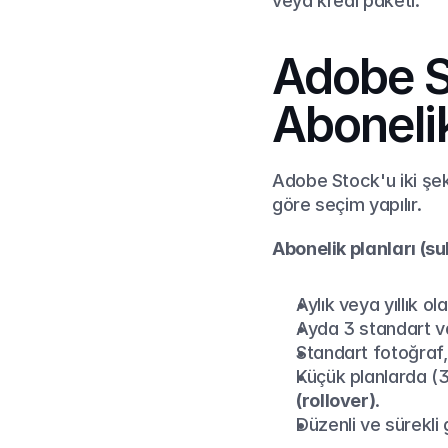
veya kredi paketi.
Adobe St
Abonelik
Adobe Stock'u iki şeki
göre seçim yapılır.
Abonelik planları (su
Aylık veya yıllık ol
Ayda 3 standart va
Standart fotoğraf, 
Küçük planlarda (3
(rollover)
.
Düzenli ve sürekli 