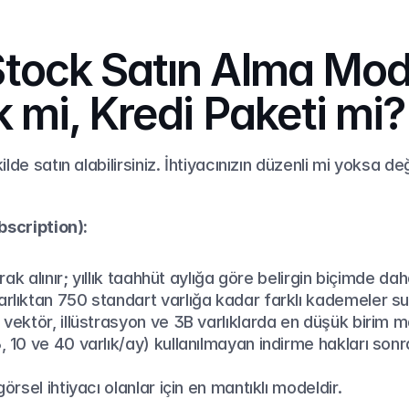
ock Satın Alma Model
 mi, Kredi Paketi mi?
lde satın alabilirsiniz. İhtiyacınızın düzenli mi yoksa d
bscription):
arak alınır; yıllık taahhüt aylığa göre belirgin biçimde d
rlıktan 750 standart varlığa kadar farklı kademeler su
vektör, illüstrasyon ve 3B varlıklarda en düşük birim ma
, 10 ve 40 varlık/ay) kullanılmayan indirme hakları sonr
görsel ihtiyacı olanlar için en mantıklı modeldir.