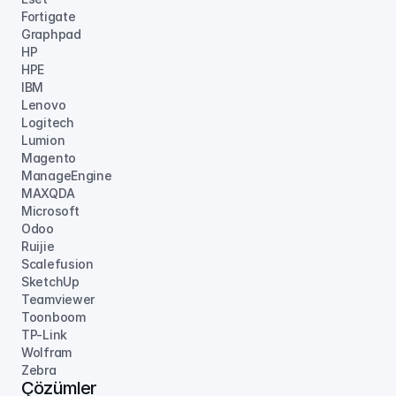
Fortigate
Graphpad
HP
HPE
IBM
Lenovo
Logitech
Lumion
Magento
ManageEngine
MAXQDA
Microsoft
Odoo
Ruijie
Scalefusion
SketchUp
Teamviewer
Toonboom
TP-Link
Wolfram
Zebra
Çözümler